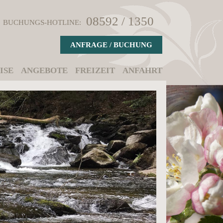
08592 / 1350
BUCHUNGS-HOTLINE:
ANFRAGE / BUCHUNG
ISE
ANGEBOTE
FREIZEIT
ANFAHRT