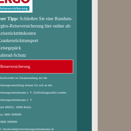
ser Tipp:
Schließen Sie eine Rundum-
glos-Reiseversicherung hier online ab:
eiserücktrittskosten
rankenrücktransport
Reisegepäck
ahrrad-Schutz
Reiseversicherung
Beschwerden im Zusammenhang mit der
icherungsvermittlung können Sie sich an den
icherungsombudsmann e. V. (Schlichtungsstelle) wenden:
icherungsombudsmann e. V.
fach 080632, 10006 Berlin
fon: 0800 3696000
 0800 3699000
l: beschwerde@versicherungsombudsmann.de