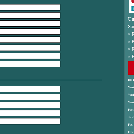
Un
Sor
» R
» K
» 
» F
Bei 
Vers
Vers
Vers
Post
Tele
Fax:
Emai